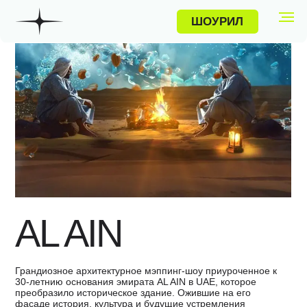
ШОУРИЛ
ПРОЕКТЫ
AL AIN
Грандиозное архитектурное мэппинг-шоу приуроченное к
30-летнию основания эмирата AL AIN в UAE, которое
преобразило историческое здание. Ожившие на его
фасаде история, культура и будущие устремления
эмирата подарили зрителям незабываемые эмоции.
Категория
Год
3D мэппинг
2024