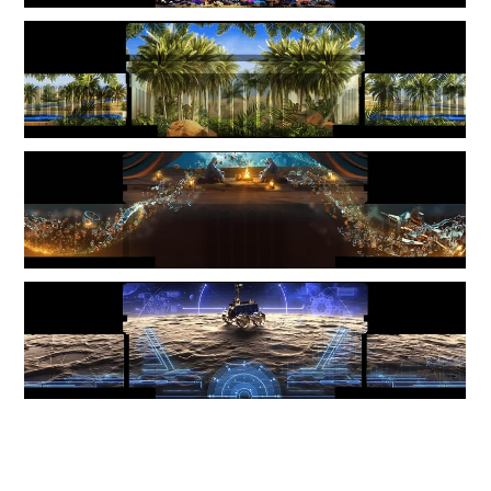
Следующий проект
Email
hi@screen-blasters.com
Телефон
+7 926 270 29 49
ScreenBlasters. Все права защищены
Правила использования данных
Сделано в Radiance