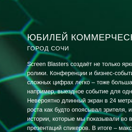
ЮБИЛЕЙ КОММЕРЧЕСК
ГОРОД СОЧИ
Screen Blasters создаёт не только я
ролики. Конференции и бизнес-событ
сложных цифрах легко – тоже больша
например, выездное событие для одно
Невероятно длинный экран в 24 метра
роста как будто опоясывал зрителя, 
истории, которые мы показывали во 
презентаций спикеров. В итоге – мак