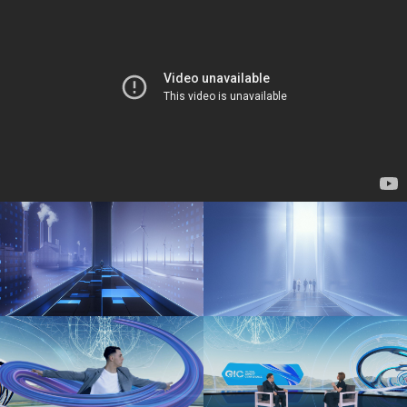
Email
hi@screen-blasters.com
Телефон
+7 926 270 29 49
ScreenBlasters. Все права защищены
Правила использования данных
Сделано в Radiance