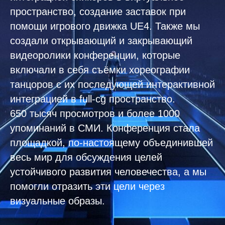
пространство, создание заставок при
помощи игрового движка UE4. Также мы
создали открывающий и закрывающий
видеоролики конференции, которые
включали в себя съёмки хореографии
танцоров с их последующей интерактивной
интеграцией в full-cg пространство.
650 тысяч просмотров и более 1000
упоминаний в СМИ. Конференция стала
площадкой, по-настоящему объединившей
весь мир для обсуждения целей
устойчивого развития человечества, а мы
помогли отразить эти цели через
визуальные образы.