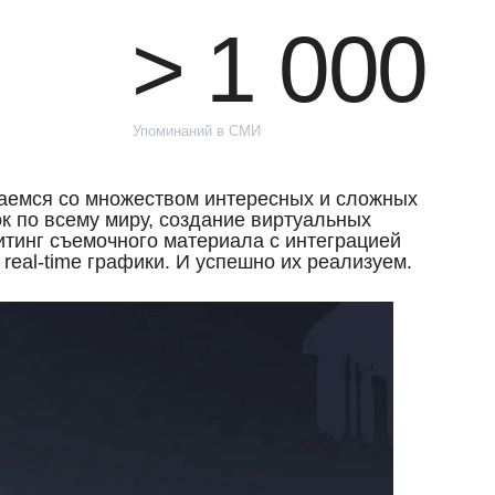
чного материала c интеграцией
афики. И успешно их реализуем.