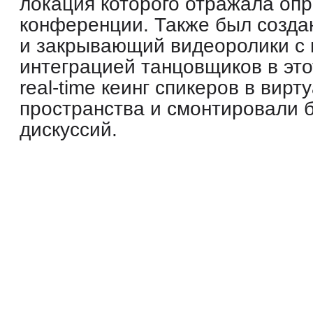
Следу
Email
hi@screen-blasters.com
ScreenBlasters. Все права защищены