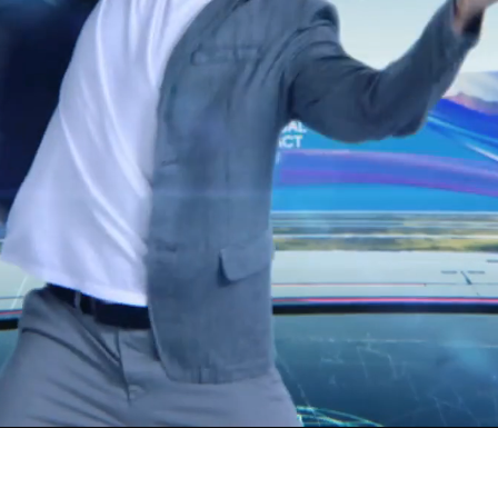
650 тыс
Просмотров конференции
Ежегодно на этом проекте мы сталкиваемся со мн
задач. Удаленный супервайзинг съемок по всему м