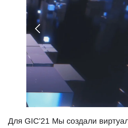
Для GIC’21 Мы создали виртуальны
локация которого отражала опреде
конференции. Также был создан о
и закрывающий видеоролики с инт
интеграцией танцовщиков в этот ми
real-time кеинг спикеров в виртуал
пространства и смонтировали боле
дискуссий.