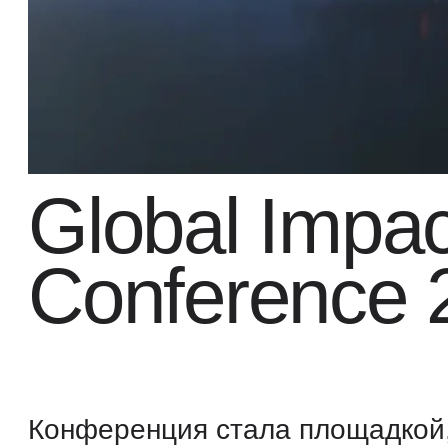
Global Impact
Conference 2
Конференция стала площадкой, о
весь мир для обсуждения целей ус
развития человечества.