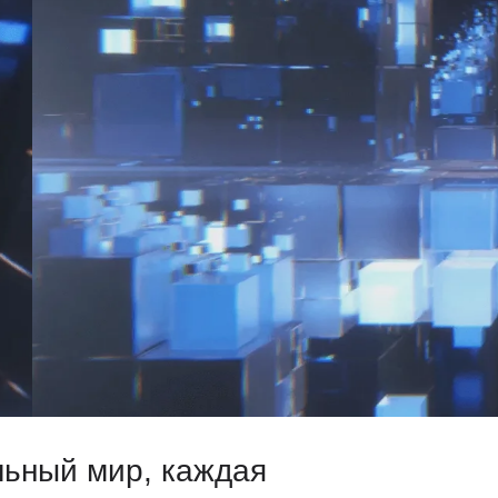
й мир, каждая
ленную тему
ткрывающий
ерактивной
р, настроили
ьные
е 30 часов