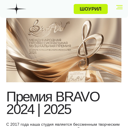
ШОУРИЛ
ПРОЕКТЫ
Премия BRAVO
2024 | 2025
С 2017 года наша студия является бессменным творческим
и производственным партнером одной из самых значимых
музыкальных премий. Ежегодно мы превращаем
историческую сцену Большого театра в современное арт-
пространство, создавая уникальное шоу для звезд мировой
величины. Полный цикл производства: от разработки
фирменного стиля и до оформления более 20
музыкальных номеров в формате живых декораций.
Клиент
Категория
Год
РМГ
Церемония награждения |
2024 | 2025
концерт