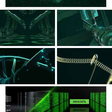
Мы полностью оформили
мероприятие: анимировали
кей вижуал, разработали
интро и аутро ролики,
профайлы участников,
церемонию награждения
сотрудников, несколько
видеороликов-подводок