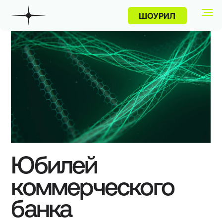
ШОУРИЛ
ПРОЕКТЫ
Юбилей
коммерческого
банка
Корпоративное выездное событие
одного из российских банков.
Клиент
Категория
Год
Коммерческий банк
Шоу
2019