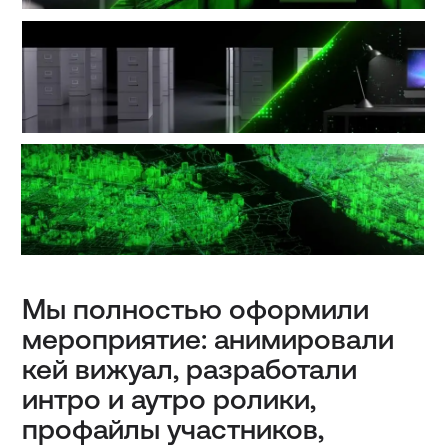
и контент для выступления
спикеров.
Невероятно длинный экран
в 24х5 метра создавал
эффект погружения в контент.
Следующий проект
Email
hi@screen-blasters.com
Телефон
+7 926 270 29 49
ScreenBlasters. Все права защищены